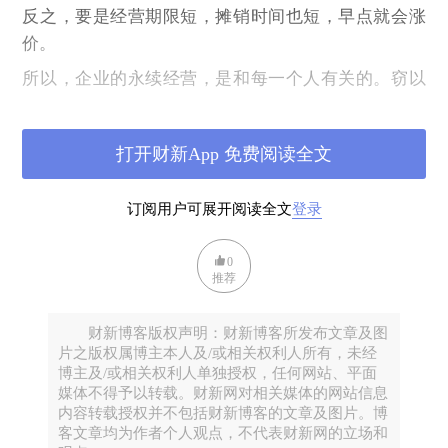
反之，要是经营期限短，摊销时间也短，早点就会涨
价。
所以，企业的永续经营，是和每一个人有关的。窃以
为，经营的期限越长，越有益于社会，也有益于每一
个人。
打开财新App 免费阅读全文
那种希望旧店倒了，自己开店的，就像希望王朝覆灭
了，你去当皇帝一样地渺茫——真实的状况是，宁为
订阅用户可展开阅读全文
登录
和平犬，不为乱离人。和平是符合所有人利益的。
换言之，永续经营也是符合大多人利益的。
0
推荐
3
然而，天不遂人意啊。
财新博客版权声明：财新博客所发布文章及图
片之版权属博主本人及/或相关权利人所有，未经
宗庆后海外私生子事件曝光后，公众和学界，再一次
博主及/或相关权利人单独授权，任何网站、平面
担心宗家嫡庶之间的财产纷争，会进一步扩大到娃哈
媒体不得予以转载。财新网对相关媒体的网站信息
内容转载授权并不包括财新博客的文章及图片。博
哈的股权纠纷。后果是，第一，纷争的双方两败俱
客文章均为作者个人观点，不代表财新网的立场和
伤；第二，可能会造成宗馥莉失去对娃哈哈的控制和